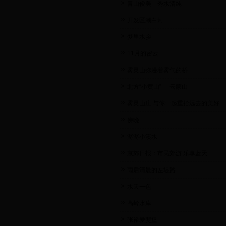
青山俊美 秀水清纯
开发区潮白河
梦里水乡
11月的密云
雾灵山弥漫着雾气的桥
北方“小黄山”----云蒙山
雾灵山庄 与你一起重拾远去的美好
傍晚
潺潺小溪水
京郊日报：市民郊游 乐享蓝天
雨后清晨的左堤路
水天一色
高岭水库
张裕爱斐堡