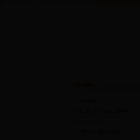
秀水清纯
黑龙潭秋色
密云获全国首批水生态文明城市
古北水镇的冬天
光明日报：密云水库美景