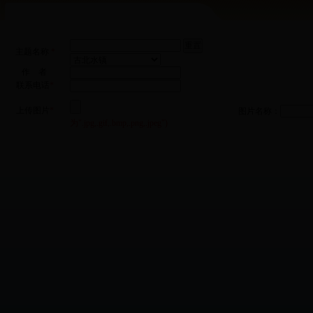
主题名称
*
作 者
联系电话
*
上传图片
*
图片名称：
为".jpg,.gif,.bmp,.png,.jpeg")