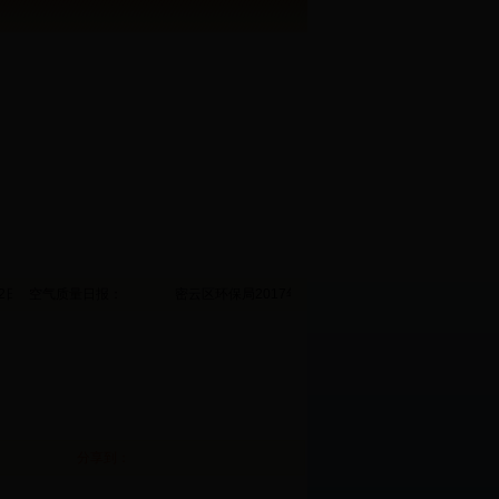
2日7时发布天气预报 今天白天：多云，偏北风2、3间4级，最高气温1℃； 今天夜间：
空气质量日报：
密云区环保局2017年12月30日，我区空气污染指数1
分享到：