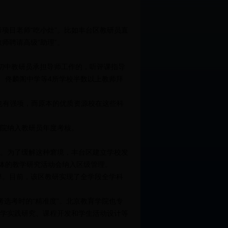
项目老师“吃小灶”。比如丰台区教研员直
师聘请高级“助理”。
初中教研员承担导师工作的，听评课指导
、佟麟阁中学等4所学校半数以上教师拜
也有强项，而原本的优质资源校在这些科
院纳入教研员年度考核。
。为了缓解这种窘境，丰台区建立学校发
合体的教学研究活动会纳入区级管理。
率。目前，该区教研实现了全学段全学科
选考时的“精准度”。北京教育学院也专
学实践研究、课程开发和学生活动设计等