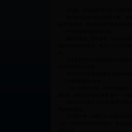
原标题：科目教师“吃小灶”对接新中
2018年北京中考将实施新方案，生物
接进学校带徒，重点扶持4所普通初中校
中考成绩挂钩教研员绩效
教研员带徒，也有课表。比如丰台区的
或参加学校教研活动，每月不少于2次/
师。
北京教育学院丰台分院副主任孙震介绍
目中优势反而不明显。”
学校学科中考成绩与教研员每学年的指
小规模校教研“拼单”
一位一线教师介绍，有些小规模校一个
展联盟，教研活动采取“拼单”制——小
朝阳区则打造了“互联网+教研”的模
网络教研覆盖。
应对新中考，朝阳区从7年级开始增加
门为一些区量身定制培训项目，整合高等
内容培训。