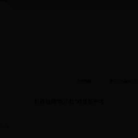
天气预报：
密云区气象台1月
科目教师“吃小灶”对接新中考
10:01