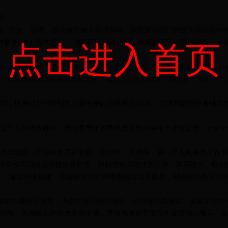
考
、历史、地理、政治首次纳入考试范畴。各区教研部门纷纷为这些新中考
在新中考时“弯道超车”。朝阳区则邀请北师大等高校团队一同做项目，为教
点击进入首页
语文、数学、英语、物理、化学、生物、历史、地理、政治等中考9科
校；其它学科教研员承担导师工作，每月不少于1次/校。据统计，南苑中学
，扶持计划中特别包括新中考科目教师的培训。“普通校的新中考科目
导工作绩效挂钩，学校每学年对教研员工作成果给予评价反馈，丰台分
年级组一个学科就两位教师，教研时一人请假，另一个人就得单人备课
规模学校共同组成学校发展联盟，跨校活动实现优势互补，共同提升。联
式，通过网络视频、网络听评课和网络教研活动课程化，精准提高教研效
学生课程开放度，为学生进行能力倾向、心理等方面测试，提高学生中考
院校、市教院和北京市名师资源，重点为教师开展学生发展核心素养、教