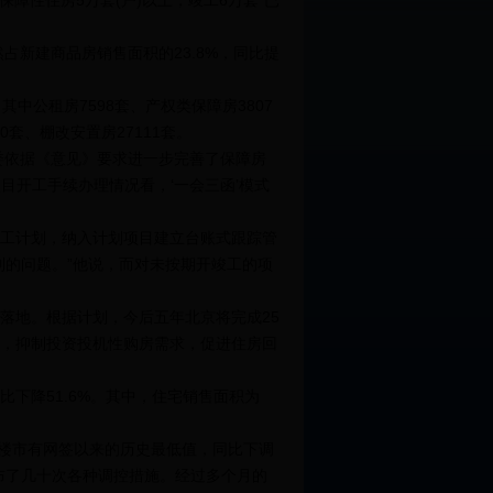
保障性住房5万套(户)以上，竣工6万套”已
占新建商品房销售面积的23.8%，同比提
中公租房7598套、产权类保障房3807
0套、棚改安置房27111套。
委依据《意见》要求进一步完善了保障房
目开工手续办理情况看，‘一会三函’模式
工计划，纳入计划项目建立台账式跟踪管
到的问题。”他说，而对未按期开竣工的项
地。根据计划，今后五年北京将完成25
，抑制投资投机性购房需求，促进住房回
比下降51.6%。其中，住宅销售面积为
北京楼市有网签以来的历史最低值，同比下调
布了几十次各种调控措施。经过多个月的