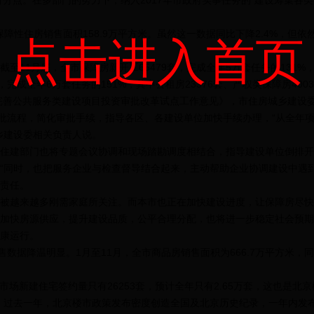
个百分点。在多部门的努力下，纳入2017年市政府实事任务的“建设筹集各类
障性住房销售面积158.9万平方米。虽然这一数据同比下降2.4%，但依然
点击进入首页
1月底，全市保障房新开工65479套，完成全年5万套任务的131%，其
套，完成全年6万套任务的151%，其中公租房23376套、产权类保障房4003
完善公共服务类建设项目投资审批改革试点工作意见》，市住房城乡建设
审批流程，简化审批手续，指导各区、各建设单位加快手续办理，“从全年项
乡建设委相关负责人说。
建部门也将专题会议协调和现场踏勘调度相结合，指导建设单位倒排开
“同时，也把服务企业与检查督导结合起来，主动帮助企业协调建设中遇
责任。
越来越多刚需家庭所关注。而本市也正在加快建设进度，让保障房尽快落
加快房源供应，提升建设品质，公平合理分配，也将进一步稳定社会预期
康运行。
据降温明显。1月至11月，全市商品房销售面积为666.7万平方米，同
产市场新建住宅签约量只有26253套，预计全年只有2.65万套，这也是
析，过去一年，北京楼市政策发布密度创造全国及北京历史纪录，一年内发