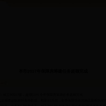
本市2017年保障房筹建任务超额完成
10:12
竣工90517套，超额51% 今年保障房筹建任务超额完成
调查总队对外发布数据，截至11月底，全市保障性住房施工面积为4077