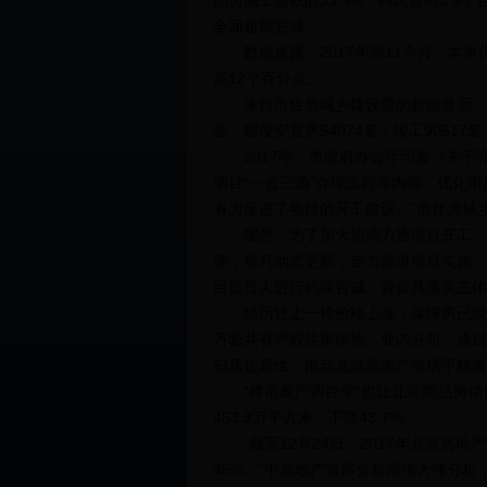
品房施工面积的33.5%，同比提高3.5
全面超额完成。
数据披露，2017年前11个月，本市保
高12个百分点。
来自市住房城乡建设委的数据显示，截至1
套、棚改安置房54074套；竣工90517
2017年，市政府办公厅印发《关于
项目“一会三函”办理流程等内容，优化
有力促进了项目的开工建设。”市住房城
据悉，为了加大协调力推项目开工，住
理，每月动态更新，全力推进项目实施。
目负责人进行约谈告诫，督促其落实主体
经历过上一轮价格上涨，保障房已经被
万套共有产权住房供地。业内分析，通过
归居住属性，推动北京房地产市场平稳健
“楼市最严调控季”也让北京商品房销售数
453.3万平方米，下降43.7%。
“截至12月24日，2017年北京房地
45%。”中原地产首席分析师张大伟分