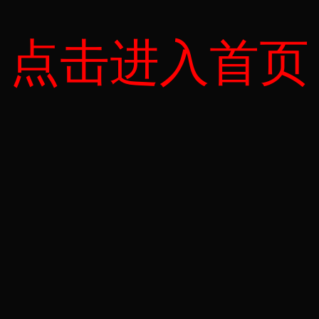
点击进入首页