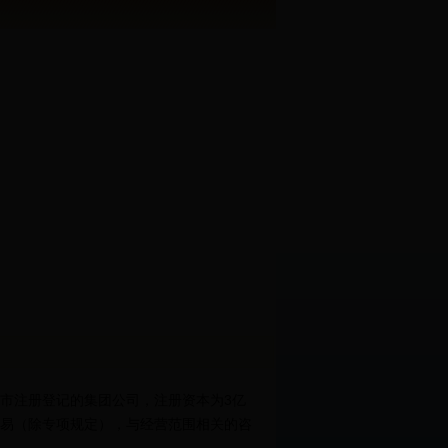
市注册登记的集团公司，注册资本为3亿
易（除专项规定），与经营范围相关的咨