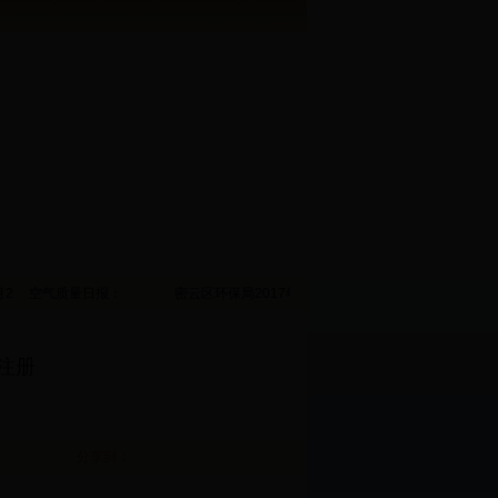
月29日7时发布天气预报 今天白天：晴转多云，有轻度霾-中度霾，北转南风2级，最高
空气质量日报：
密云区环保局2017年12月27日，我区空气污染指数8
注册
分享到：