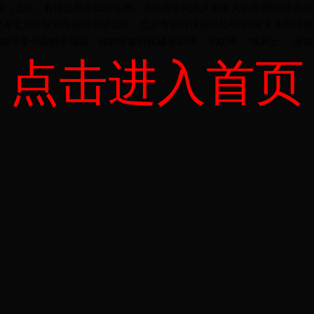
（北京）有限公司在我区注册。该公司依托北京邮电大学开源5G联合实
来已有北京云链矩阵科技有限公司、北京青秧科技有限公司等9家未来网络领
能等多个高精尖领域，成功研发科技成果19项，车联网、“端局云”、慢
点击进入首页