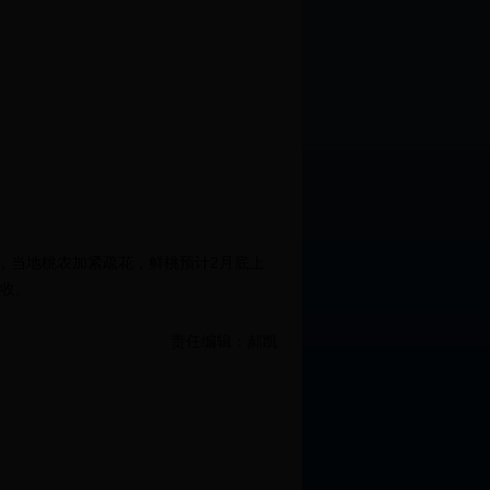
，当地桃农加紧疏花，鲜桃预计2月底上
农增收。
责任编辑：郝凯