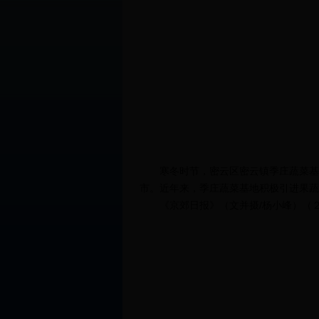
寒冬时节，密云区密云镇季庄蔬菜基地
市。近年来，季庄蔬菜基地积极引进果
《京郊日报》（文并摄/杨小峰）（