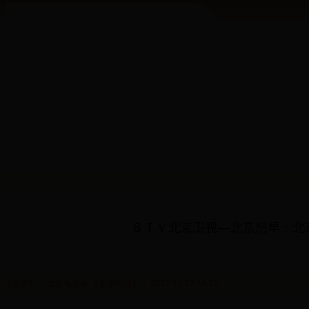
南转北风2级，最高气温3℃； 今天夜间：晴间多云，偏北风1、2级，最低气温-8℃。
ＢＴＶ北京卫视—北京您早：北
【来源】： 北京电视台 【发布时间】： 2017-12-27 14:12