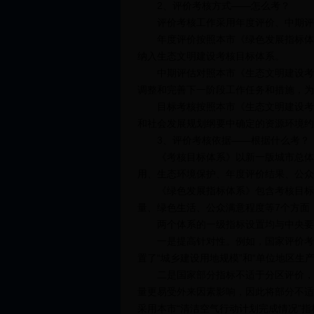
2、评价考核方式——怎么考？
评价考核工作采用年度评价、中期评
年度评价按照本市《绿色发展指标体系
纳入生态文明建设考核目标体系。
中期评估对照本市《生态文明建设考核
调整和完善下一阶段工作任务和措施，为
目标考核按照本市《生态文明建设考核
和社会发展规划纲要中确定的资源环境约
3、评价考核依据——根据什么考？
《考核目标体系》以新一版城市总体规
用、生态环境保护、年度评价结果、公众
《绿色发展指标体系》包含考核目标体
量、绿色生活、公众满意程度等7个方面
两个体系的一级指标设置均与中央要求
一是提高针对性。例如，国家评价考核
置了“城乡建设用地规模”和“单位地区生
二是国家部分指标不适于分区评价，《
量更易受外来因素影响，因此将部分不适
采用本市“清洁空气行动计划完成情况”