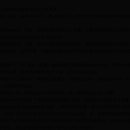
估和目标考核相结合的方式开展。
》实施，每年开展一次，重点是各区上一年度生态文明建设水平和进展
目标体系》实施，在五年规划期第三年开展，主要评估各区生态文明建
完成五年规划期目标任务打好基础。
目标体系》实施，在五年规划期结束后开展，重点考核各区五年生态文
束性指标，以及市委、市政府部署的生态文明建设重大目标任务完成情况
划和“十三五”规划《纲要》确定的资源环境约束性目标为主，体现少而
满意程度、生态环境事件等5个方面，共20项考核目标。
系中的主要目标，增加有关措施性、过程性的指标，包括资源利用、环
，共39项评价指标。
保持一致。同时结合本市实际情况，对二级指标做了部分调整。
指标体系中设置了“新增建设用地规模”指标，考虑到本市已经进入减量
产总值建设用地面积降低率”指标，并赋予较大权重，更大力度的促进 “双
办法》采用符合本市实际情况的同类指标替代。如，考虑到与地级市相
于本市分区评价的指标用符合本市实际情况的同类指标替代，如将“地级
指标替代，更全面客观反映各区大气污染治理工作效果。