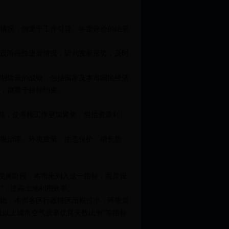
情况，侧重于工作引导。年度评价的结果
设阶段性进展情况，研判发展形势，及时
明建设的成效，包括国家及本市国民经济
，侧重于目标约束。
精，使考核工作更加聚焦，包括资源利
境治理、环境质量、生态保护、增长质
发展阶段，本市未列入这一指标，而是设
控”，提高土地利用效率。
比，本市各区行政辖区面积过小，环境质
及以上城市空气质量优良天数比例”等指标