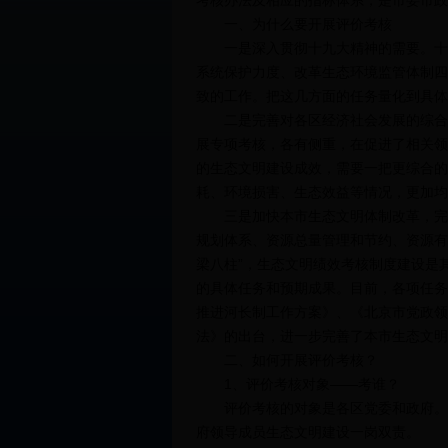
考核办法及相应的指标体系，是市委市政
一、为什么要开展评价考核
一是深入贯彻十九大精神的需要。十九
系统保护力度、改革生态环境监管体制四
致的工作。把这几方面的任务量化到具体
二是完善对各区经济社会发展的综合评
展专项考核，各有侧重，在促进了相关领
的生态文明建设成效，需要一把更综合的
耗、环境损害、生态效益等情况，更加均
三是加快本市生态文明体制改革，完善
规划体系、资源总量管理和节约、资源有
梁八柱”，生态文明绩效考核制度建设是
的具体任务和预期成果。目前，各项任务
推进河长制工作方案》、《北京市党政领
法》的出台，进一步完善了本市生态文明
二、如何开展评价考核？
1、评价考核对象——考谁？
评价考核的对象是各区党委和政府。《
府领导成员生态文明建设一岗双责。