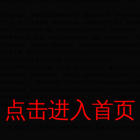
府深入贯彻党的十九大精神，加快生态文明体制改革的重要举措，有利于
大报告指出，要加快生态文明体制改革，建设美丽中国，并对推进绿色
个方面，作出了具体部署。任务已经明确，关键是狠抓工作落实，这既需
指标，对各区开展评价考核，有利于各区压实工作目标、强化责任担当，
价体系的需要。目前，市对区已有多项考核，例如，在经济发展、大气
域工作的同时，也体现出一定的局限性。不同的区在不同考核指标上表现
尺子来衡量。通过制定综合性的生态文明建设目标评价考核办法及相应的
衡评价考核各区发展质量和效益，特别是发展的绿色化水平。
生态文明制度体系的需要。党中央、国务院明确提出，要加快建立包括
偿使用和补偿、环境治理体系、市场体系、绩效考核和责任追究等八个方
其中重要任务之一。本市也印发了《北京市生态文明体制改革路线图时间
正在加快推进，国土空间保护和空间规划体系逐步建立，环境治理体系加
导干部生态环境损害责任追究实施细则（试行）》等在内的一批重要成果
点击进入首页
制度体系，强化了生态文明体制的顶层设计。
评价考核办法》适用于对各区党委和政府生态文明建设目标的评价考核